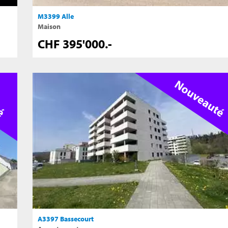
M3399 Alle
MFT3402 Courrendlin
Maison
Maison familiale de 3 app
CHF 395'000.-
CHF 737'000.-
A3397 Bassecourt