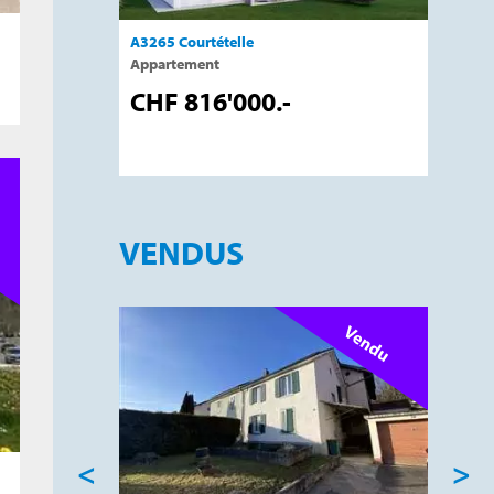
A3265 Courtételle
A3408 P
artements
Appartement
Appart
CHF 816'000.-
CHF 
VENDUS
<
>