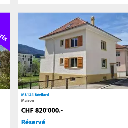
M3124 Bévilard
Maison
CHF 820'000.-
Réservé