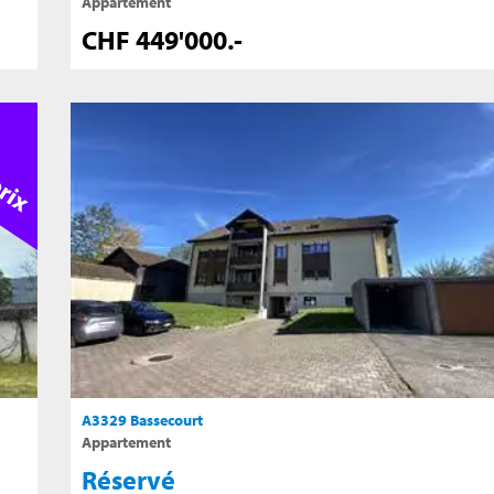
Appartement
CHF 449'000.-
A2581 Moutier
Appartement
Vendu
A3329 Bassecourt
Appartement
Réservé