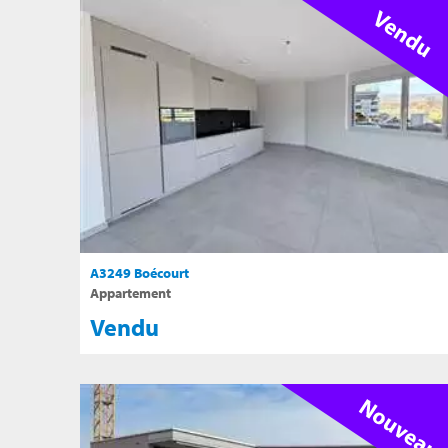
A3249 Boécourt
Appartement
Vendu