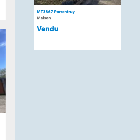
MT3367 Porrentruy
M2604 
Maison
Maison
Vendu
Ven