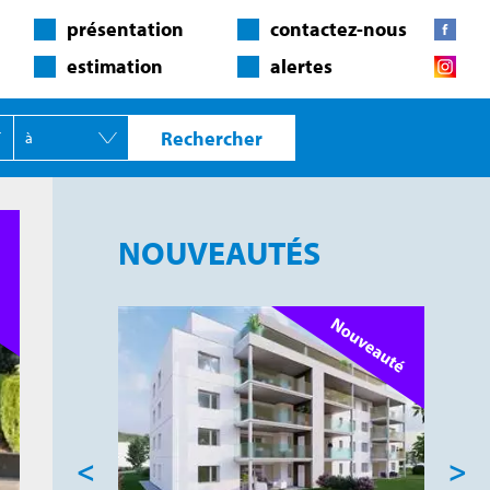
présentation
contactez-nous
estimation
alertes
NOUVEAUTÉS
<
>