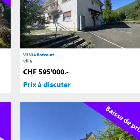
V3334 Boécourt
Villa
CHF 595'000.-
Prix à discuter