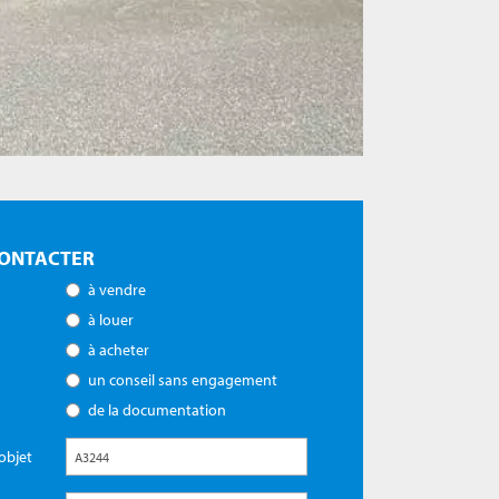
ONTACTER
à vendre
à louer
à acheter
un conseil sans engagement
de la documentation
objet