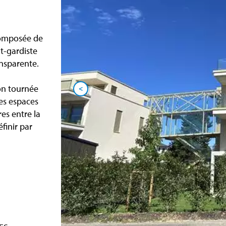
composée de
t-gardiste
ansparente.
on tournée
<
des espaces
res entre la
finir par