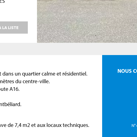
ES
 LA LISTE
NOUS C
 dans un quartier calme et résidentiel.
mètres du centre-ville.
oute A16.
ntbéliard.
cave de 7,4 m2 et aux locaux techniques.
N° 