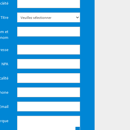
ciété
Titre
m et
énom
resse
NPA
calité
phone
Email
rque