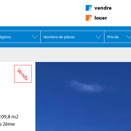
vendre
louer
Vendu
109,8 m2
au 2ème