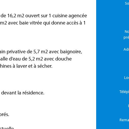
So
r de 16,2 m2 ouvert sur 1 cuisine agencée
 m2 avec baie vitrée qui donne accès à 1
No
pr
Ad
in privative de 5,7 m2 avec baignoire,
salle d’eau de 5,2 m2 avec douche
ines à laver et à sécher.
Lo
Télé
n devant la résidence.
orés.
Rema
tuelle -