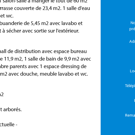
 1 salon-salle à manger le tout de 60 m2
rrasse couverte de 23,4 m2. 1 salle d’eau
et wc.
t buanderie de 5,45 m2 avec lavabo et
No
pr
t à sécher avec sortie sur l’extérieur.
Ad
all de distribution avec espace bureau
 11,9 m2, 1 salle de bain de 9,9 m2 avec
bre parents avec 1 espace dressing de
Lo
,6 m2 avec douche, meuble lavabo et wc.
Télé
m2
nt arborés.
Rema
tuelle -