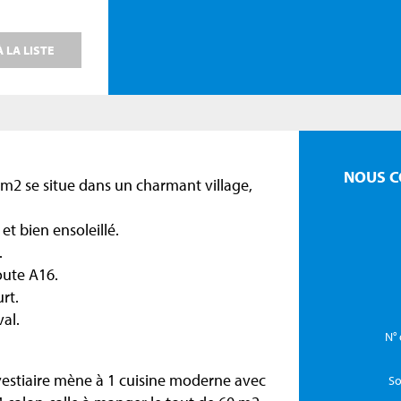
 LA LISTE
NOUS C
 m2 se situe dans un charmant village,
et bien ensoleillé.
.
oute A16.
rt.
al.
N° 
 vestiaire mène à 1 cuisine moderne avec
So