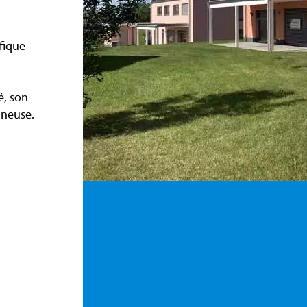
fique
é, son
ineuse.