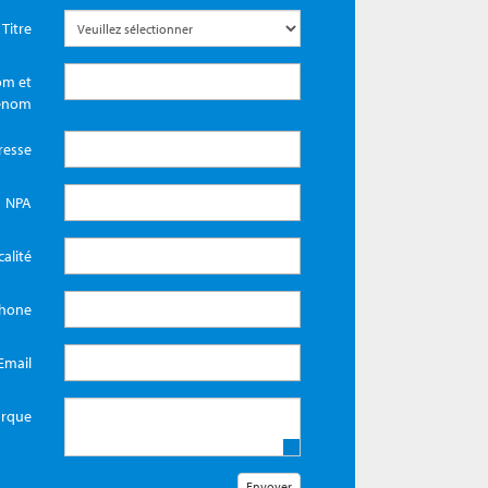
Titre
m et
énom
resse
NPA
calité
phone
Email
rque