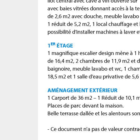
îlot central avec cave à vin ouverte sur
avec baies vitrées donnant accès à la te
de 2,6 m2 avec douche, meuble lavabo 
1 réduit de 5,2 m2, 1 local chauffage e
possibilité d’installer machines à laver e
ER
1
ÉTAGE
1 magnifique escalier design mène à 1 h
de 16,4 m2, 2 chambres de 11,9 m2 et de
baignoire, meuble lavabo et wc, 1 cham
18,5 m2 et 1 salle d’eau privative de 5
AMÉNAGEMENT EXTÉRIEUR
1 Carport de 36 m2 – 1 Réduit de 10,1 
Places de parc devant la maison.
Belle terrasse dallée et les alentours so
- Ce document n’a pas de valeur contrac