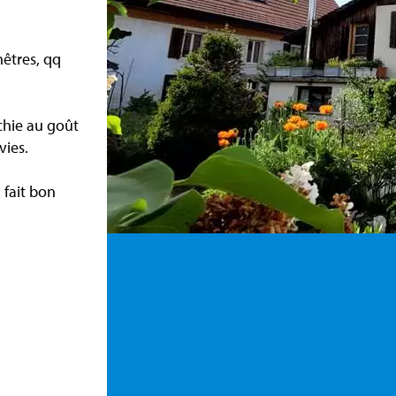
nêtres, qq
îchie au goût
vies.
 fait bon