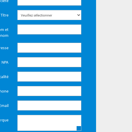
ciété
Titre
m et
énom
resse
NPA
calité
phone
Email
rque