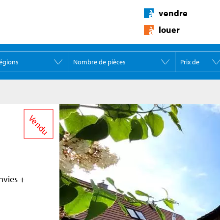
vendre
louer
Vendu
nvies +