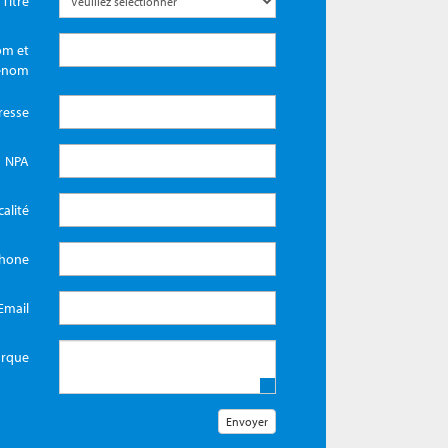
Titre
m et
énom
resse
NPA
calité
phone
Email
rque