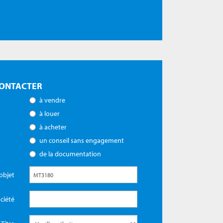
ONTACTER
à vendre
à louer
à acheter
un conseil sans engagement
de la documentation
objet
ciété