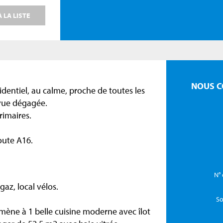
 LA LISTE
NOUS C
sidentiel, au calme, proche de toutes les
 vue dégagée.
rimaires.
oute A16.
N° 
az, local vélos.
So
ène à 1 belle cuisine moderne avec îlot