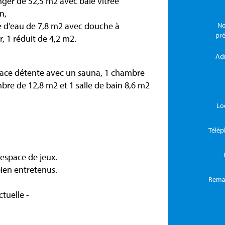
anger de 52,5 m2 avec baie vitrée
n,
e d’eau de 7,8 m2 avec douche à
No
pr
r, 1 réduit de 4,2 m2.
Ad
space détente avec un sauna, 1 chambre
bre de 12,8 m2 et 1 salle de bain 8,6 m2
Lo
Télé
 espace de jeux.
bien entretenus.
Rema
tuelle -