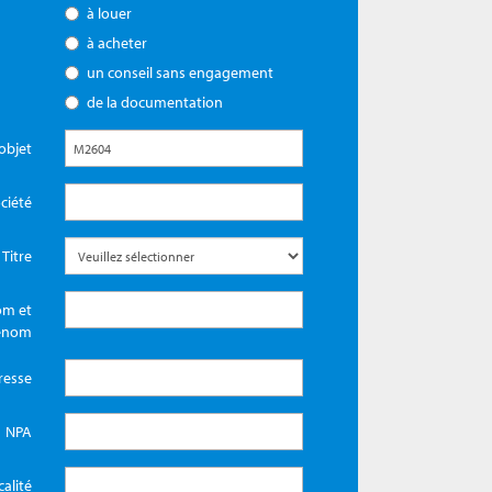
à louer
à acheter
un conseil sans engagement
de la documentation
objet
ciété
Titre
m et
énom
resse
NPA
calité