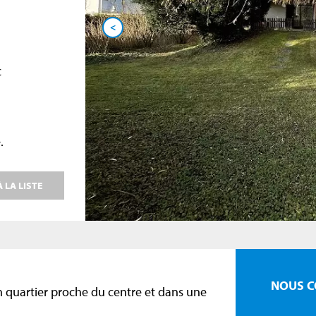
<
c
.
 LA LISTE
NOUS C
n quartier proche du centre et dans une