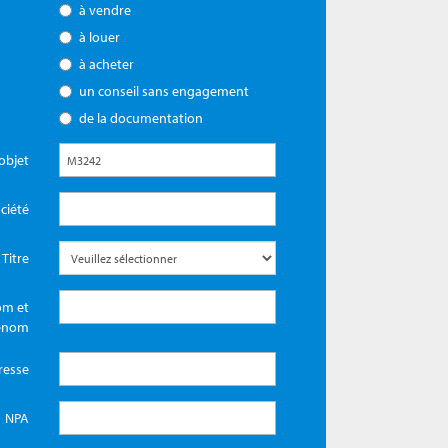
à vendre
à louer
à acheter
un conseil sans engagement
de la documentation
objet
ciété
Titre
m et
énom
resse
NPA