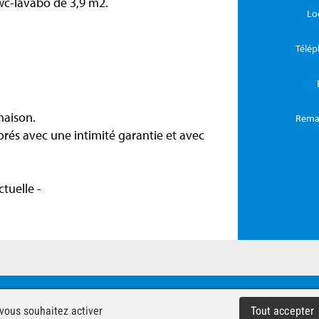
wc-lavabo de 3,9 m2.
Lo
Télé
maison.
Rema
orés avec une intimité garantie et avec
tuelle -
ts réservés -
Impressum
 vous souhaitez activer
Tout accepter