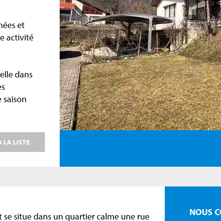
nées et
e activité
elle dans
es
e saison
 LA LISTE
NOUS C
t se situe dans un quartier calme une rue