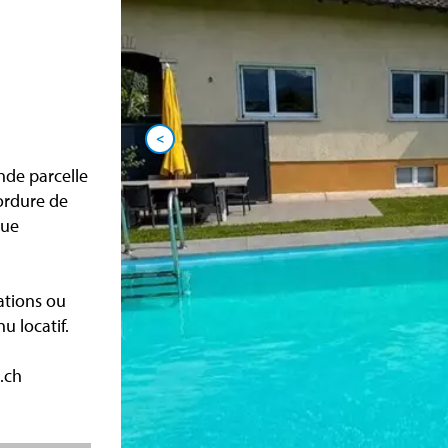
<
nde parcelle
ordure de
vue
ations ou
u locatif.
.ch