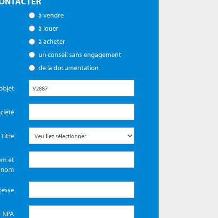
ONTACTER
à vendre
à louer
à acheter
un conseil sans engagement
de la documentation
objet
ciété
Titre
m et
énom
resse
NPA