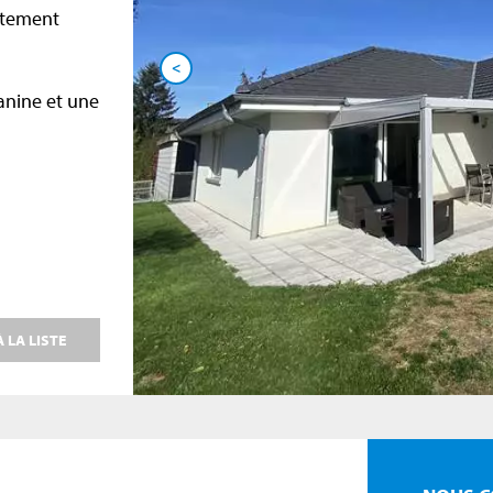
itement
<
anine et une
 LA LISTE