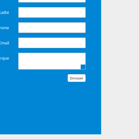
calité
phone
Email
rque