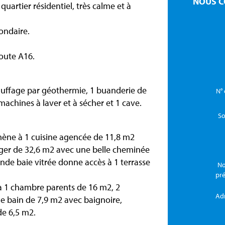
NOUS C
quartier résidentiel, très calme et à
ondaire.
route A16.
hauffage par géothermie, 1 buanderie de
N° 
r machines à laver et à sécher et 1 cave.
So
 mène à 1 cuisine agencée de 11,8 m2
nger de 32,6 m2 avec une belle cheminée
ande baie vitrée donne accès à 1 terrasse
No
pr
 à 1 chambre parents de 16 m2, 2
Ad
de bain de 7,9 m2 avec baignoire,
de 6,5 m2.