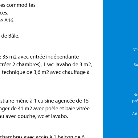
 les commodités.
ces.
te A16.
 de Bâle.
N° 
de 35 m2 avec entrée indépendante
e créer 2 chambres), 1 wc-lavabo de 3 m2,
So
al technique de 3,6 m2 avec chauffage à
No
stiaire mène à 1 cuisine agencée de 15
pr
nger de 41 m2 avec poêle et baie vitrée
Ad
eau avec douche, wc et lavabo.
2 chambres avec accès à 1 balcon de 6