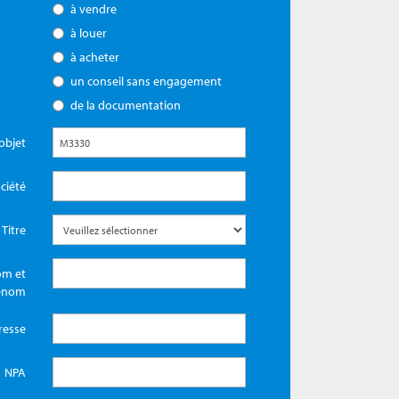
à vendre
à louer
à acheter
un conseil sans engagement
de la documentation
objet
ciété
Titre
m et
énom
resse
NPA