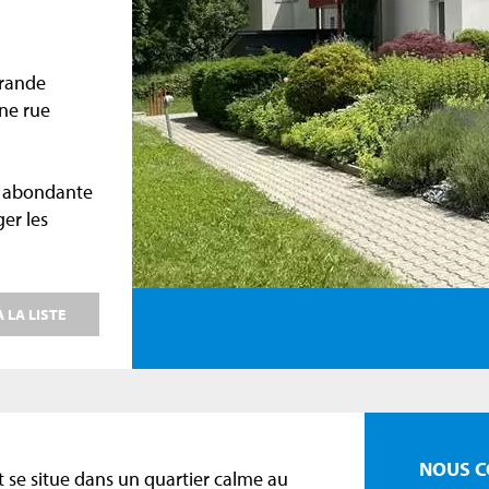
grande
une rue
on abondante
ger les
 LA LISTE
NOUS C
t se situe dans un quartier calme au