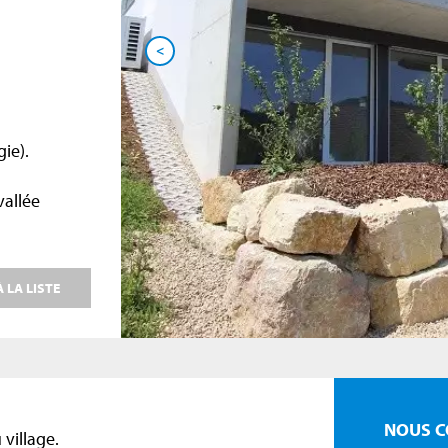
<
ie).
vallée
 LA LISTE
NOUS C
 village.