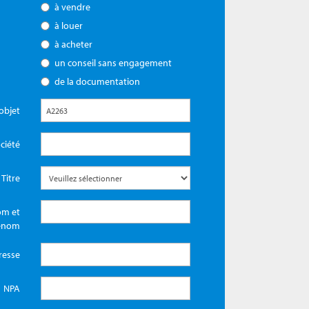
à vendre
à louer
à acheter
un conseil sans engagement
de la documentation
objet
ciété
Titre
m et
énom
resse
NPA