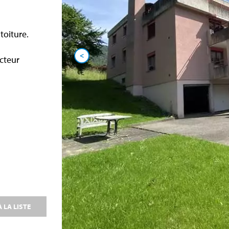
toiture.
<
cteur
 LA LISTE