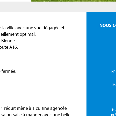
NOUS C
de la ville avec une vue dégagée et
eillement optimal.
 Bienne.
route A16.
e fermée.
N° 
So
t 1 réduit mène à 1 cuisine agencée
No
 salon-salle à manger avec une belle
pr