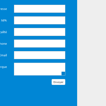
resse
NPA
calité
phone
Email
rque