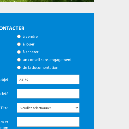
ONTACTER
à vendre
à louer
à acheter
un conseil sans engagement
de la documentation
objet
ciété
Titre
m et
énom