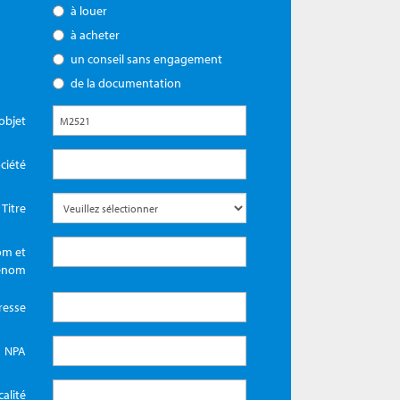
à louer
à acheter
un conseil sans engagement
de la documentation
objet
ciété
Titre
m et
énom
resse
NPA
calité