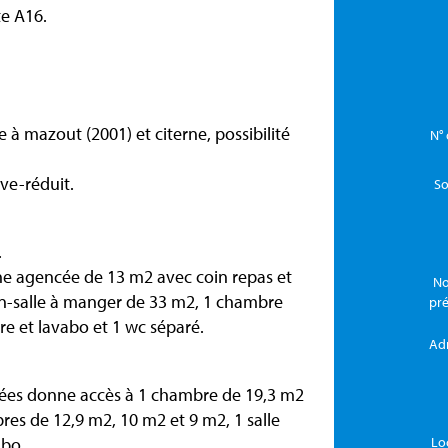
te A16.
 à mazout (2001) et citerne, possibilité
N° 
ve-réduit.
So
.
ine agencée de 13 m2 avec coin repas et
No
lon-salle à manger de 33 m2, 1 chambre
pr
re et lavabo et 1 wc séparé.
Ad
trées donne accès à 1 chambre de 19,3 m2
res de 12,9 m2, 10 m2 et 9 m2, 1 salle
abo.
Lo