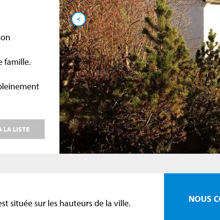
<
son
 famille.
 pleinement
 LA LISTE
NOUS C
t située sur les hauteurs de la ville.