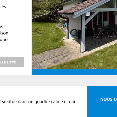
ués
ns
aison
tours
 LA LISTE
NOUS C
t se situe dans un quartier calme et dans