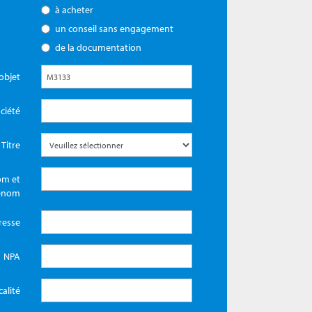
à acheter
un conseil sans engagement
de la documentation
objet
ciété
Titre
m et
énom
resse
NPA
calité