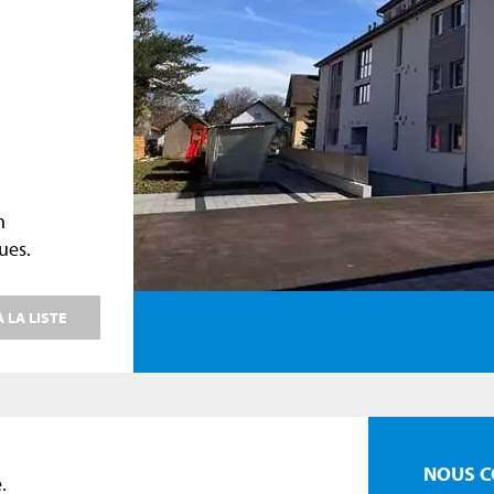
n
ues.
 LA LISTE
NOUS C
.