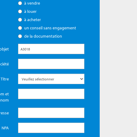
à vendre
à louer
à acheter
un conseil sans engagement
de la documentation
objet
ciété
Titre
m et
énom
resse
NPA