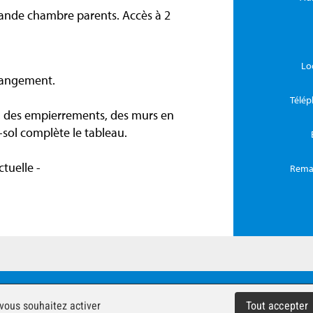
rande chambre parents. Accès à 2
Lo
 rangement.
Télé
, des empierrements, des murs en
s-sol complète le tableau.
tuelle -
Rema
ts réservés -
Impressum
 vous souhaitez activer
Tout accepter