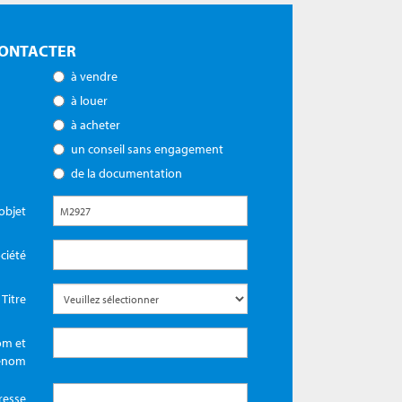
ONTACTER
à vendre
à louer
à acheter
un conseil sans engagement
de la documentation
objet
ciété
Titre
m et
énom
resse