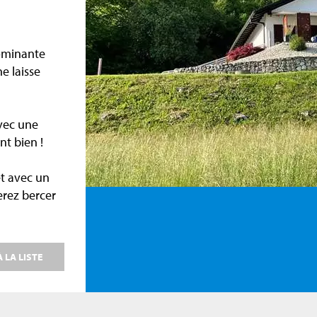
ominante
e laisse
vec une
nt bien !
t avec un
erez bercer
 LA LISTE