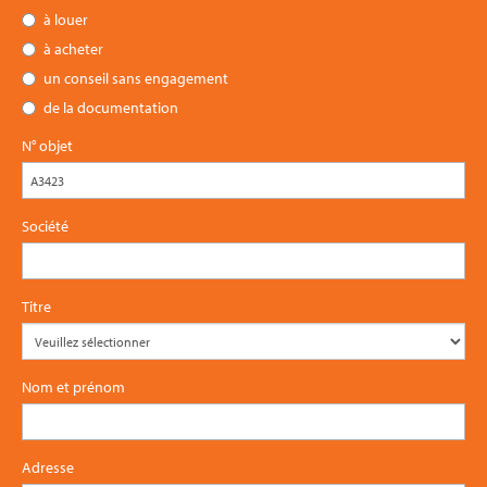
à louer
à acheter
un conseil sans engagement
de la documentation
N° objet
Société
Titre
Nom et prénom
Adresse